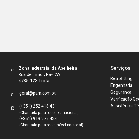
Serviços
Zona Industrial da Abelheira
Rua de Timor, Pav. 2A
Retrofitting
4785-123 Trofa
Engenharia
Segurança
geral@pam.com.pt
Verificação Ge
Assistência Té
(+351) 252 418 431
(Chamada para rede fixa nacional)
(+351) 919 975 424
(Chamada para rede móvel nacional)