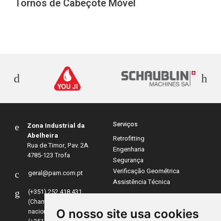
Tornos de Cabeçote Móvel
Serviços
Zona Industrial da
Abelheira
Retrofitting
Rua de Timor, Pav. 2A
Engenharia
4785-123 Trofa
Segurança
Verificação Geométrica
geral@pam.com.pt
Assistência Técnica
(+351) 252 418 431
(Chamada para rede fixa
O nosso site usa cookies
nacional)