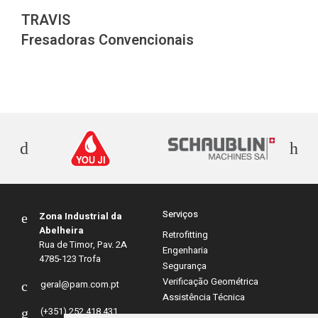
TRAVIS
PA
Fresadoras Convencionais
Fr
Serviços
Zona Industrial da
Abelheira
Retrofitting
Rua de Timor, Pav. 2A
Engenharia
4785-123 Trofa
Segurança
Verificação Geométrica
geral@pam.com.pt
Assistência Técnica
(+351) 252 418 431